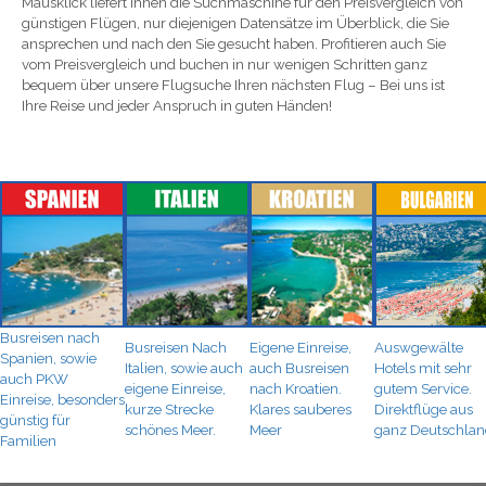
Mausklick liefert Ihnen die Suchmaschine für den Preisvergleich von
günstigen Flügen, nur diejenigen Datensätze im Überblick, die Sie
ansprechen und nach den Sie gesucht haben. Profitieren auch Sie
vom Preisvergleich und buchen in nur wenigen Schritten ganz
bequem über unsere Flugsuche Ihren nächsten Flug – Bei uns ist
Ihre Reise und jeder Anspruch in guten Händen!
Busreisen nach
Busreisen Nach
Eigene Einreise,
Auswgewälte
Spanien, sowie
Italien, sowie auch
auch Busreisen
Hotels mit sehr
auch PKW
eigene Einreise,
nach Kroatien.
gutem Service.
Einreise, besonders
kurze Strecke
Klares sauberes
Direktflüge aus
günstig für
schönes Meer.
Meer
ganz Deutschla
Familien