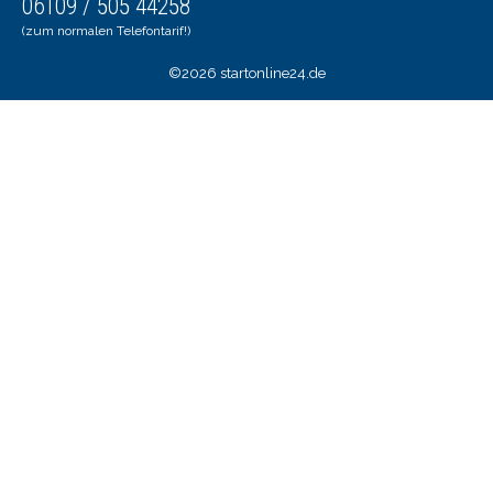
06109 / 505 44258
(zum normalen Telefontarif!)
©2026 startonline24.de