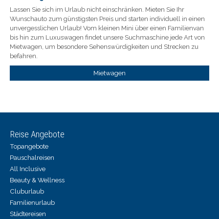
Lassen Sie sich im Urlaub nicht einschränken. Mieten Sie Ihr
Wunschauto zum günstigsten Preis und starten individuell in einen
unvergesslichen Urlaub! Vom kleinen Mini über einen Familienvan
bis hin zum Luxuswagen findet unsere Suchmaschine jede Art von
Mietwagen, um besondere Sehenswürdigkeiten und Strecken zu
befahren.
Mietwagen
Reise Angebote
Topangebote
Pauschalreisen
All Inclusive
Beauty & Wellness
Cluburlaub
Familienurlaub
Städtereisen